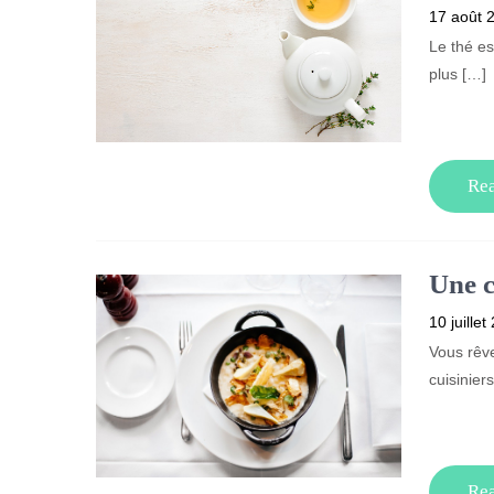
17 août 
Le thé e
plus […]
Re
Une c
10 juillet
Vous rêv
cuisinier
Re