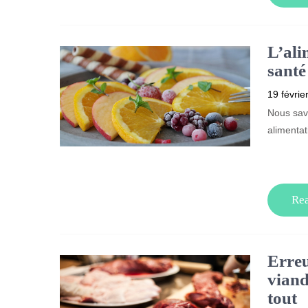
L’ali
santé
19 févrie
Nous savo
alimentat
Re
Erreu
viand
tout