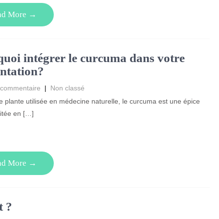
ad More →
uoi intégrer le curcuma dans votre
ntation?
 commentaire
|
Non classé
e plante utilisée en médecine naturelle, le curcuma est une épice
citée en […]
ad More →
t ?