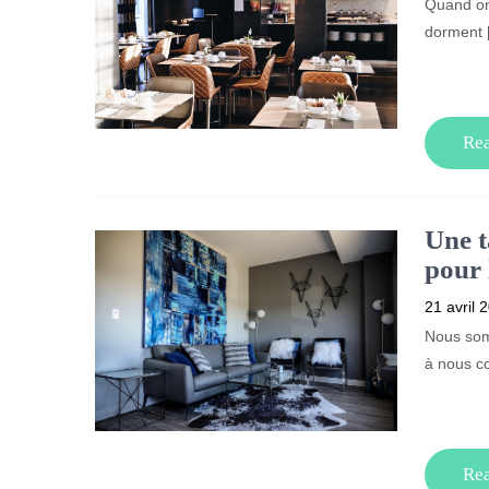
Quand on 
dorment 
Re
Une t
pour 
21 avril 
Nous somm
à nous c
Re