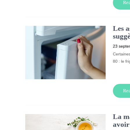
Re
Les a
suggè
23 septe
Certaines
80 : le fr
Re
La ma
avoir