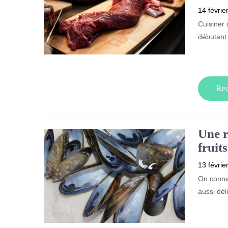
14 févrie
Cuisiner 
débutant
Re
Une r
fruit
13 févrie
On connai
aussi dél