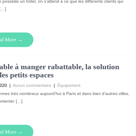
possède un hôtel, on s’attend à ce que les différents clients qui
[…]
ad More →
able à manger rabattable, la solution
les petits espaces
2020
|
Aucun commentaire
|
Équipement
es très nombreux aujourd’hui à Paris et dans bien d’autres villes,
ontenter […]
ad More →