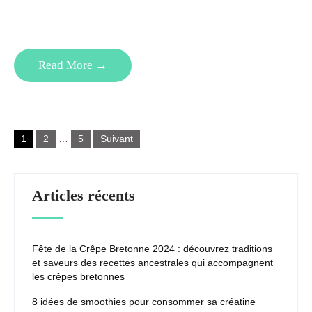
Read More →
Pagination
1
2
…
5
Suivant
des
publications
Articles récents
Fête de la Crêpe Bretonne 2024 : découvrez traditions
et saveurs des recettes ancestrales qui accompagnent
les crêpes bretonnes
8 idées de smoothies pour consommer sa créatine