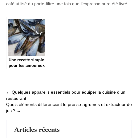
café utilisé du porte-filtre une fois que l’expresso aura été livré.
Une recette simple
pour les amoureux
des fruits de mer
Post
←
Quelques appareils essentiels pour équiper la cuisine d’un
restaurant
navigation
Quels éléments différencient le presse-agrumes et extracteur de
jus ?
→
Articles récents