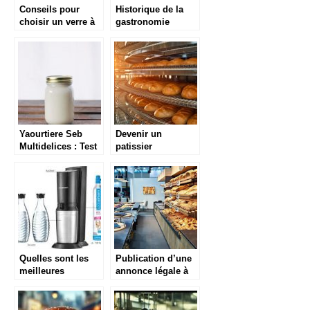
Conseils pour
Historique de la
choisir un verre à
gastronomie
whisky
française
Yaourtiere Seb
Devenir un
Multidelices : Test
patissier
et avis complet
professionnel :
comment y arriver
?
Quelles sont les
Publication d’une
meilleures
annonce légale à
SodaStream en
l’ouverture d’une
2021 ?
boulangerie : que
savoir ?