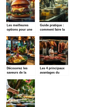
Les meilleures
Guide pratique :
options pour une
comment faire la
livraison de burger
plonge dans un
à La Roche-sur-
restaurant
Yon
efficacement
Découvrez les
Les 4 principaux
saveurs de la
avantages du
Thaïlande dans un
recours à un
restaurant
grossiste en
thaïlandais à Saint
viande à Bordeaux
Priest
: maximisez vos
économies en
logistique