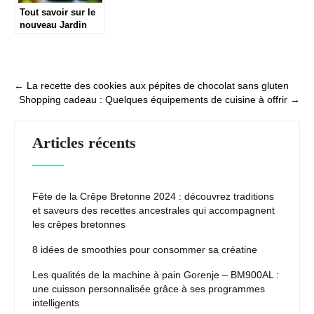
Tout savoir sur le
nouveau Jardin
des Sens des
Frères Pourcel et
son rôle dans le
développement
Post
←
La recette des cookies aux pépites de chocolat sans gluten
touristique
Shopping cadeau : Quelques équipements de cuisine à offrir
→
navigation
régional
Articles récents
Fête de la Crêpe Bretonne 2024 : découvrez traditions
et saveurs des recettes ancestrales qui accompagnent
les crêpes bretonnes
8 idées de smoothies pour consommer sa créatine
Les qualités de la machine à pain Gorenje – BM900AL :
une cuisson personnalisée grâce à ses programmes
intelligents