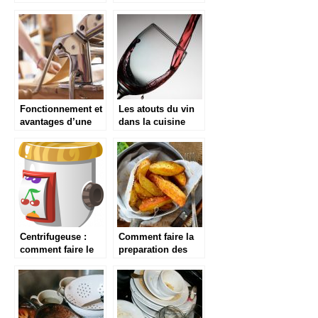
chaussures de
emporte-pièce ?
cuisine
appropriées
Fonctionnement et
Les atouts du vin
avantages d’une
dans la cuisine
machine a pates
Centrifugeuse :
Comment faire la
comment faire le
preparation des
meilleur choix
potatoes
accompagnees
avec une friteuse ?