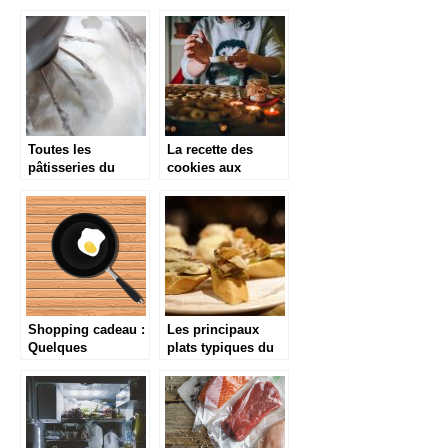
nous suggère pour
la meilleure façon
bien nettoyer un
qui soit ?
frigo vintage
Toutes les
La recette des
pâtisseries du
cookies aux
monde chez soi
pépites de
chocolat sans
gluten
Shopping cadeau :
Les principaux
Quelques
plats typiques du
équipements de
Pays Basque
cuisine à offrir