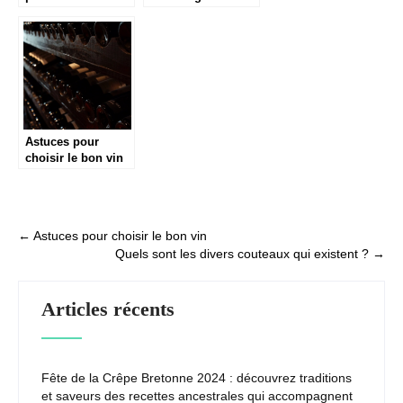
professionnel :
aluminium ?
comment y arriver
?
Astuces pour
choisir le bon vin
Post
←
Astuces pour choisir le bon vin
Quels sont les divers couteaux qui existent ?
→
navigation
Articles récents
Fête de la Crêpe Bretonne 2024 : découvrez traditions
et saveurs des recettes ancestrales qui accompagnent