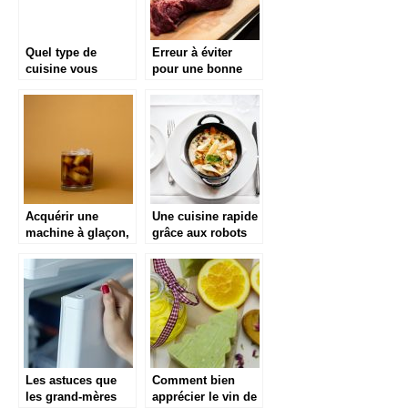
Quel type de
Erreur à éviter
cuisine vous
pour une bonne
convient ?
cuisson de la
viande : Utiliser
une planche à
découper pour tout
Acquérir une
Une cuisine rapide
machine à glaçon,
grâce aux robots
la tendance en
coupe
cuisine
Les astuces que
Comment bien
les grand-mères
apprécier le vin de