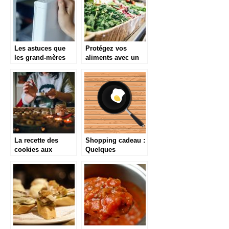
Les astuces que
Protégez vos
les grand-mères
aliments avec un
nous suggère pour
emballage de
bien nettoyer un
qualité bio
frigo vintage
La recette des
Shopping cadeau :
cookies aux
Quelques
pépites de
équipements de
chocolat sans
cuisine à offrir
gluten