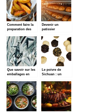
Comment faire la
Devenir un
preparation des
patissier
potatoes
professionnel :
accompagnees
comment y arriver
avec une friteuse ?
?
Que savoir sur les
Le poivre de
emballages en
Sichuan : un
aluminium ?
voyage gustatif aux
saveurs
surprenantes