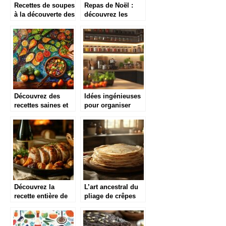
Recettes de soupes
Repas de Noël :
à la découverte des
découvrez les
saveurs du monde
jambons et
épaules antillais
Découvrez des
Idées ingénieuses
recettes saines et
pour organiser
rapides pour une
votre cuisine et
alimentation
inspirer vos plats
équilibrée
Découvrez la
L’art ancestral du
recette entière de
pliage de crêpes
paupiettes de porc
bretonnes adapté
au four pour un
aux recettes
dîner savoureux et
végétaliennes