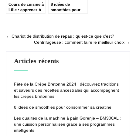
Cours de cuisine à
8 idées de
Lille : apprenez à
smoothies pour
cuisiner comme un
consommer sa
chef avec des
créatine
techniques
professionnelles
Post
←
Chariot de distribution de repas : qu’est-ce que c’est?
Centrifugeuse : comment faire le meilleur choix
→
navigation
Articles récents
Fête de la Crêpe Bretonne 2024 : découvrez traditions
et saveurs des recettes ancestrales qui accompagnent
les crêpes bretonnes
8 idées de smoothies pour consommer sa créatine
Les qualités de la machine à pain Gorenje – BM900AL :
une cuisson personnalisée grâce à ses programmes
intelligents