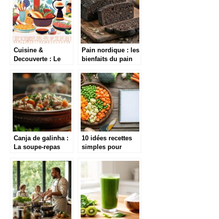
économique
Cuisine &
Pain nordique : les
Decouverte : Le
bienfaits du pain
blog de cuisine
noir en accord
etrangere
avec les saumons
fumes scandinaves
Canja de galinha :
10 idées recettes
La soupe-repas
simples pour
ideale pour la
cuisiner avec des
diversification
légumes surgelés
alimentaire