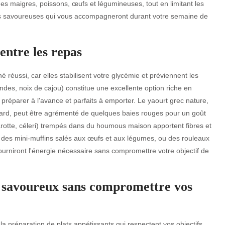
ndes maigres, poissons, œufs et légumineuses, tout en limitant les
ettes savoureuses qui vous accompagneront durant votre semaine de
entre les repas
 réussi, car elles stabilisent votre glycémie et préviennent les
des, noix de cajou) constitue une excellente option riche en
 préparer à l'avance et parfaits à emporter. Le yaourt grec nature,
dard, peut être agrémenté de quelques baies rouges pour un goût
rotte, céleri) trempés dans du houmous maison apportent fibres et
ez des mini-muffins salés aux œufs et aux légumes, ou des rouleaux
urniront l'énergie nécessaire sans compromettre votre objectif de
s savoureux sans compromettre vos
a préparation de plats appétissants qui respectent vos objectifs.