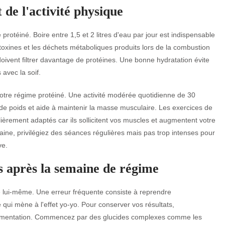
 de l'activité physique
rotéiné. Boire entre 1,5 et 2 litres d'eau par jour est indispensable
s toxines et les déchets métaboliques produits lors de la combustion
ui doivent filtrer davantage de protéines. Une bonne hydratation évite
avec la soif.
e votre régime protéiné. Une activité modérée quotidienne de 30
 de poids et aide à maintenir la masse musculaire. Les exercices de
èrement adaptés car ils sollicitent vos muscles et augmentent votre
ne, privilégiez des séances régulières mais pas trop intenses pour
ve.
s après la semaine de régime
 lui-même. Une erreur fréquente consiste à reprendre
ui mène à l'effet yo-yo. Pour conserver vos résultats,
 alimentation. Commencez par des glucides complexes comme les