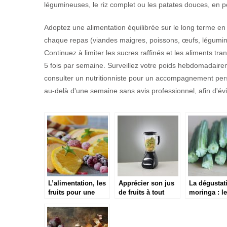
légumineuses, le riz complet ou les patates douces, en pe
Adoptez une alimentation équilibrée sur le long terme en 
chaque repas (viandes maigres, poissons, œufs, légumin
Continuez à limiter les sucres raffinés et les aliments t
5 fois par semaine. Surveillez votre poids hebdomadairem
consulter un nutritionniste pour un accompagnement perso
au-delà d'une semaine sans avis professionnel, afin d'évit
L’alimentation, les
Apprécier son jus
La dégustat
fruits pour une
de fruits à tout
moringa : l
meilleure santé
moment
graines d’u
plante aux
bienfaits pos