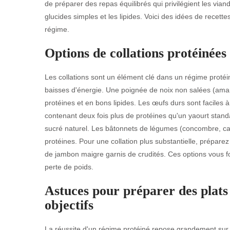
de préparer des repas équilibrés qui privilégient les via
glucides simples et les lipides. Voici des idées de rec
régime.
Options de collations protéinées 
Les collations sont un élément clé dans un régime protéiné
baisses d'énergie. Une poignée de noix non salées (aman
protéines et en bons lipides. Les œufs durs sont faciles à
contenant deux fois plus de protéines qu'un yaourt stan
sucré naturel. Les bâtonnets de légumes (concombre, ca
protéines. Pour une collation plus substantielle, prépar
de jambon maigre garnis de crudités. Ces options vous fo
perte de poids.
Astuces pour préparer des plat
objectifs
La réussite d'un régime protéiné repose grandement sur l