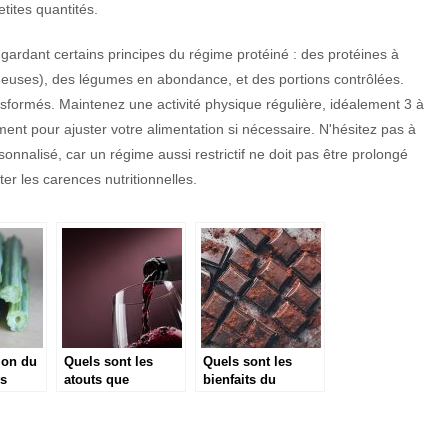
tites quantités.
gardant certains principes du régime protéiné : des protéines à
euses), des légumes en abondance, et des portions contrôlées.
ransformés. Maintenez une activité physique régulière, idéalement 3 à
ent pour ajuster votre alimentation si nécessaire. N'hésitez pas à
nnalisé, car un régime aussi restrictif ne doit pas être prolongé
er les carences nutritionnelles.
ion du
Quels sont les
Quels sont les
es
atouts que
bienfaits du
ne
presente la
chocolat pour
consommation du
notre corps ?
itifs
vin pour la sante ?