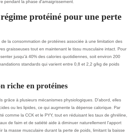
re pendant la phase d'amaigrissement.
régime protéiné pour une perte
 de la consommation de protéines associée à une limitation des
ves graisseuses tout en maintenant le tissu musculaire intact. Pour
ésenter jusqu'à 40% des calories quotidiennes, soit environ 200
ndations standards qui varient entre 0,8 et 2,2 g/kg de poids
on riche en protéines
ds grâce à plusieurs mécanismes physiologiques. D'abord, elles
cides ou les lipides, ce qui augmente la dépense calorique. Par
iété comme la CCK et le PYY, tout en réduisant les taux de ghréline,
naux de faim et de satiété aide à diminuer naturellement l'apport
ir la masse musculaire durant la perte de poids, limitant la baisse