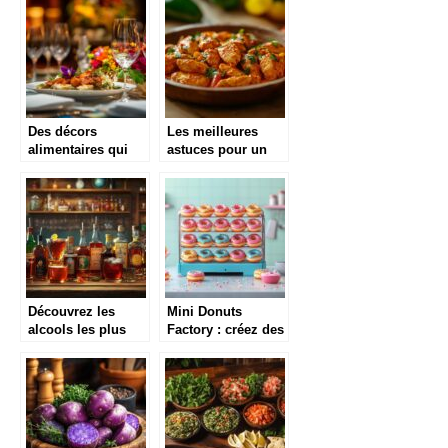
bon marché
Des décors
Les meilleures
alimentaires qui
astuces pour un
apportent une
poulet au paprika
touche d’exception
parfait
Découvrez les
Mini Donuts
alcools les plus
Factory : créez des
forts du monde et
donuts spécial
leur impact
Noël qui raviront
fascinant
les enfants