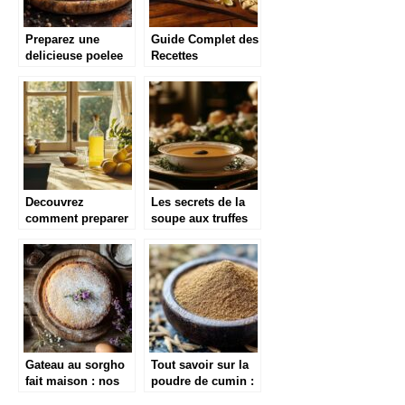
Preparez une
Guide Complet des
delicieuse poelee
Recettes
de pommes de
Libanaises de
terre violettes en
Mezzes : Histoire
15 minutes
et Preparation des
Classiques
Decouvrez
Les secrets de la
comment preparer
soupe aux truffes
un limoncello
noir facon soupe
maison
VGE de Paul
authentique
Bocuse : un joyau
de la cuisine
francaise
Gateau au sorgho
Tout savoir sur la
fait maison : nos
poudre de cumin :
secrets pour un
saveurs, origines