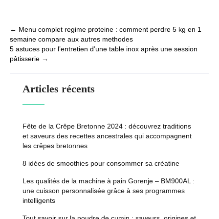
stockage parfait
et conseils
d’utilisation
Post
←
Menu complet regime proteine : comment perdre 5 kg en 1
semaine compare aux autres methodes
navigation
5 astuces pour l’entretien d’une table inox après une session
pâtisserie
→
Articles récents
Fête de la Crêpe Bretonne 2024 : découvrez traditions
et saveurs des recettes ancestrales qui accompagnent
les crêpes bretonnes
8 idées de smoothies pour consommer sa créatine
Les qualités de la machine à pain Gorenje – BM900AL :
une cuisson personnalisée grâce à ses programmes
intelligents
Tout savoir sur la poudre de cumin : saveurs, origines et