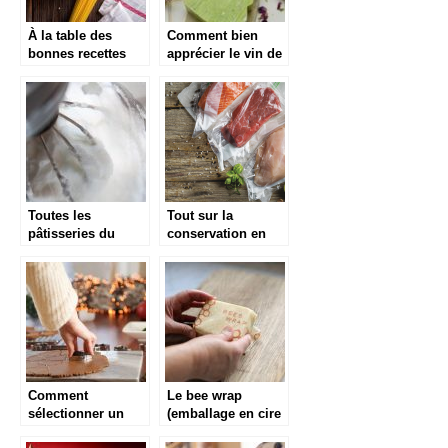
À la table des
Comment bien
bonnes recettes
apprécier le vin de
hivernale
la meilleure façon
qui soit ?
Toutes les
Tout sur la
pâtisseries du
conservation en
monde chez soi
sous vide
Comment
Le bee wrap
sélectionner un
(emballage en cire
emporte-pièce ?
d’abeille) : les