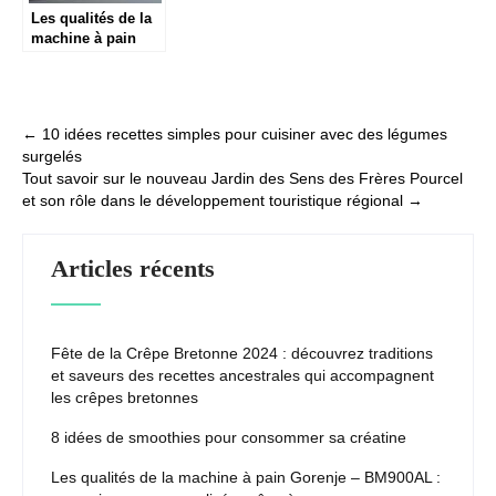
Les qualités de la
machine à pain
Gorenje –
BM900AL : une
cuisson
personnalisée
Post
←
10 idées recettes simples pour cuisiner avec des légumes
grâce à ses
surgelés
navigation
programmes
Tout savoir sur le nouveau Jardin des Sens des Frères Pourcel
intelligents
et son rôle dans le développement touristique régional
→
Articles récents
Fête de la Crêpe Bretonne 2024 : découvrez traditions
et saveurs des recettes ancestrales qui accompagnent
les crêpes bretonnes
8 idées de smoothies pour consommer sa créatine
Les qualités de la machine à pain Gorenje – BM900AL :