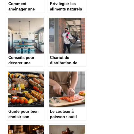
Comment
Privilégier les
aménager une
aliments naturels
cuisine ouverte
dans vos recettes
dans le salon ?
habituelles
Conseils pour
Chariot de
décorer une
distribution de
cuisine
repas : qu’est-ce
que c’est?
Guide pour bien
Le couteau à
choisir son
poisson : outil
brasero ou
indispensable pour
barbecue de
la cuisine
cuisson