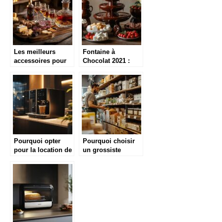
Les meilleurs
Fontaine à
accessoires pour
Chocolat 2021 :
une dégustation de
Les Modèles Stars
whisky inoubliable
pour Réussir vos
Recettes de Fêtes
Pourquoi opter
Pourquoi choisir
pour la location de
un grossiste
machines à café
spécialisé en
professionnelles
matières premières
pour votre
et emballages ?
entreprise ?