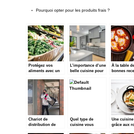
Pourquoi opter pour les produits frais ?
Protégez vos
L’importance d’une
À la table d
aliments avec un
belle cuisine pour
bonnes rece
emballage de
les chefs
hivernale
qualité bio
Chariot de
Quel type de
Une cuisine
distribution de
cuisine vous
grâce aux r
repas : qu’est-ce
convient ?
coupe