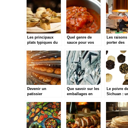
que c’est?
Les principaux
Quel genre de
Les raisons
plats typiques du
sauce pour vos
porter des
Pays Basque
plats ? Voici
chaussures
quelques conseils
cuisine
appropriées
Devenir un
Que savoir sur les
Le poivre d
patissier
emballages en
Sichuan : u
professionnel :
aluminium ?
voyage gust
comment y arriver
saveurs
?
surprenante