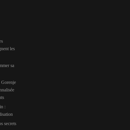
:
es
gnent les
ommer sa
n Gorenje
nnalisée
nts
n :
lisation
s secrets