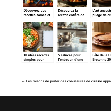
Découvrez des
Découvrez la
L’art ancest
recettes saines et
recette entière de
pliage de c
rapides pour une
paupiettes de porc
bretonnes a
alimentation
au four pour un
aux recettes
équilibrée
dîner savoureux et
végétalienn
économique
10 idées recettes
5 astuces pour
Fête de la C
simples pour
l’entretien d’une
Bretonne 20
cuisiner avec des
table inox après
découvrez
légumes surgelés
une session
traditions et
pâtisserie
saveurs des
recettes
Post
←
Les raisons de porter des chaussures de cuisine appr
ancestrales
navigation
accompagne
crêpes bret