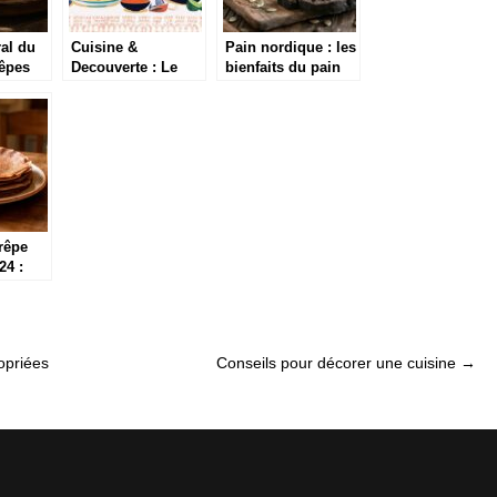
ral du
Cuisine &
Pain nordique : les
rêpes
Decouverte : Le
bienfaits du pain
dapté
blog de cuisine
noir en accord
etrangere
avec les saumons
es
fumes scandinaves
rêpe
24 :
opriées
Conseils pour décorer une cuisine
→
 qui
nt les
onnes