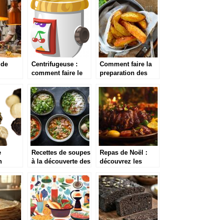
bien nettoyer un
cuisine à offrir
frigo vintage
 de
Centrifugeuse :
Comment faire la
comment faire le
preparation des
 de
meilleur choix
potatoes
accompagnees
avec une friteuse ?
e
Recettes de soupes
Repas de Noël :
n
à la découverte des
découvrez les
atif aux
saveurs du monde
jambons et
épaules antillais
s