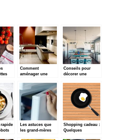
es
Comment
Conseils pour
ttes
aménager une
décorer une
cuisine ouverte
cuisine
dans le salon ?
 rapide
Les astuces que
Shopping cadeau :
obots
les grand-mères
Quelques
nous suggère pour
équipements de