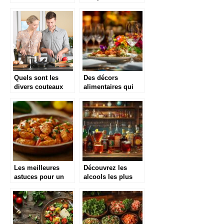
poêles à paella
bon marché
Quels sont les
Des décors
divers couteaux
alimentaires qui
qui existent ?
apportent une
touche d’exception
Les meilleures
Découvrez les
astuces pour un
alcools les plus
poulet au paprika
forts du monde et
parfait
leur impact
fascinant