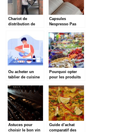
Chariot de
Capsules
distribution de
Nespresso Pas
repas : qu’est-ce
Cher : Meilleurs
que c’est?
Prix 2021
Ou acheter un
Pourquoi opter
tablier de cuisine
pour les produits
rigolo ?
frais ?
Astuces pour
Guide d’achat
choisir le bon vin
comparatif des