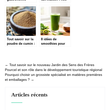
mediterraneenne et
secrets pour un
des recettes
stockage parfait
innovantes
Tout savoir sur la
8 idées de
poudre de cumin :
smoothies pour
saveurs, origines
consommer sa
et conseils
créatine
d’utilisation
Post
←
Tout savoir sur le nouveau Jardin des Sens des Frères
Pourcel et son rôle dans le développement touristique régional
navigation
Pourquoi choisir un grossiste spécialisé en matières premières
et emballages ?
→
Articles récents