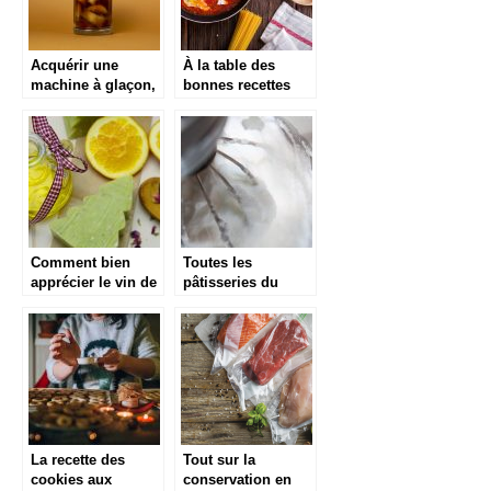
Acquérir une
À la table des
machine à glaçon,
bonnes recettes
la tendance en
hivernale
cuisine
Comment bien
Toutes les
apprécier le vin de
pâtisseries du
la meilleure façon
monde chez soi
qui soit ?
La recette des
Tout sur la
cookies aux
conservation en