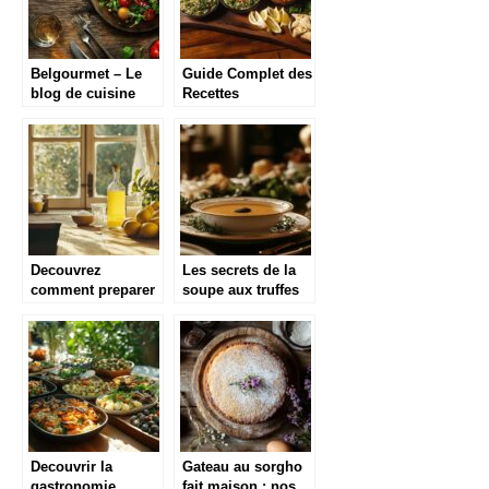
Belgourmet – Le
Guide Complet des
blog de cuisine
Recettes
gourmande
Libanaises de
Mezzes : Histoire
et Preparation des
Classiques
Decouvrez
Les secrets de la
comment preparer
soupe aux truffes
un limoncello
noir facon soupe
maison
VGE de Paul
authentique
Bocuse : un joyau
de la cuisine
francaise
Decouvrir la
Gateau au sorgho
gastronomie
fait maison : nos