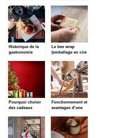
pépites de
sous vide
chocolat sans
gluten
Historique de la
Le bee wrap
gastronomie
(emballage en cire
française
d’abeille) : les
conseils
d’entretien
Pourquoi choisir
Fonctionnement et
des cadeaux
avantages d’une
gastronomiques ?
machine a pates