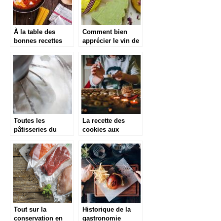
À la table des
Comment bien
bonnes recettes
apprécier le vin de
hivernale
la meilleure façon
qui soit ?
Toutes les
La recette des
pâtisseries du
cookies aux
monde chez soi
pépites de
chocolat sans
gluten
Tout sur la
Historique de la
conservation en
gastronomie