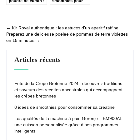
poudre de cumin :
smoothies pour
saveurs, origines
consommer sa
et conseils
créatine
d’utilisation
Post
←
Kir Royal authentique : les astuces d’un aperitif raffine
Preparez une delicieuse poelee de pommes de terre violettes
navigation
en 15 minutes
→
Articles récents
Fête de la Crêpe Bretonne 2024 : découvrez traditions
et saveurs des recettes ancestrales qui accompagnent
les crêpes bretonnes
8 idées de smoothies pour consommer sa créatine
Les qualités de la machine à pain Gorenje – BM900AL :
une cuisson personnalisée grâce à ses programmes
intelligents