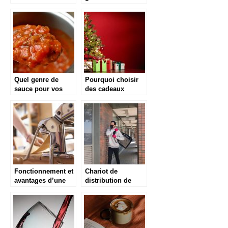
sous vide
française
Quel genre de
Pourquoi choisir
sauce pour vos
des cadeaux
plats ? Voici
gastronomiques ?
quelques conseils
Fonctionnement et
Chariot de
avantages d’une
distribution de
machine a pates
repas : qu’est-ce
que c’est?