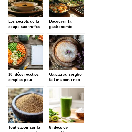
Les secrets de la
Decouvrir la
soupe aux truffes
gastronomie
noir facon soupe
mediterraneenne et
VGE de Paul
des recettes
Bocuse : un joyau
innovantes
de la cuisine
francaise
10 idées recettes
Gateau au sorgho
simples pour
fait maison : nos
cuisiner avec des
secrets pour un
légumes surgelés
stockage parfait
Tout savoir sur la
8 idées de