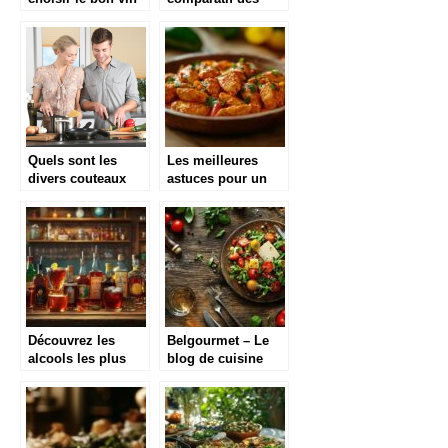
poêles à paella
bon marché
Quels sont les
Les meilleures
divers couteaux
astuces pour un
qui existent ?
poulet au paprika
parfait
Découvrez les
Belgourmet – Le
alcools les plus
blog de cuisine
forts du monde et
gourmande
leur impact
fascinant