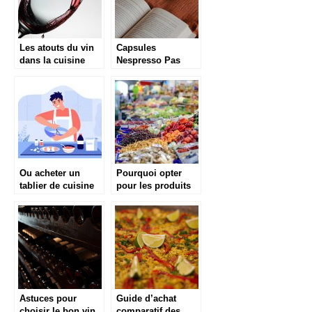
Les atouts du vin
Capsules
dans la cuisine
Nespresso Pas
Cher : Meilleurs
Prix 2021
Ou acheter un
Pourquoi opter
tablier de cuisine
pour les produits
rigolo ?
frais ?
Astuces pour
Guide d’achat
choisir le bon vin
comparatif des