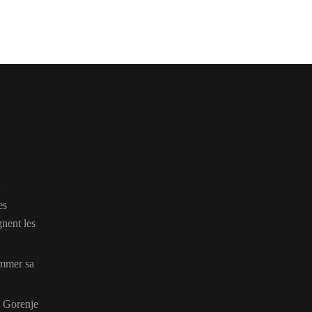
:
es
gnent les
ommer sa
n Gorenje