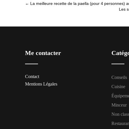
Post
←
La meilleure recette de la paella (pour 4 personnes) a
Les s
navigation
Me contacter
Catég
Contact
Conseils
Mentions Légales
Cuisine
Équipem
Minceur
Non clas
Restauran