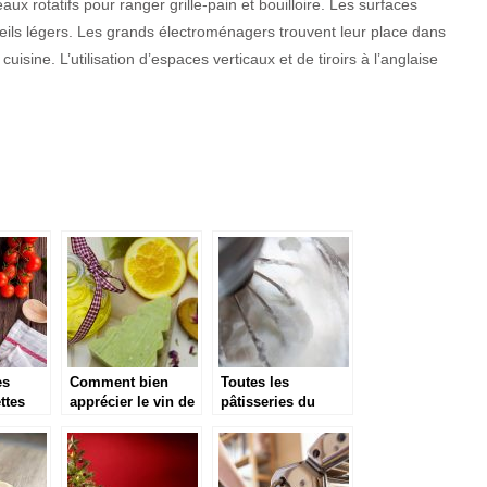
ux rotatifs pour ranger grille-pain et bouilloire. Les surfaces
eils légers. Les grands électroménagers trouvent leur place dans
sine. L’utilisation d’espaces verticaux et de tiroirs à l’anglaise
es
Comment bien
Toutes les
ttes
apprécier le vin de
pâtisseries du
la meilleure façon
monde chez soi
qui soit ?