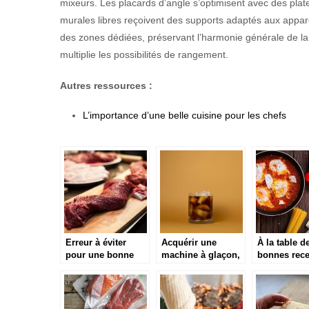
mixeurs. Les placards d’angle s’optimisent avec des platea
murales libres reçoivent des supports adaptés aux appar
des zones dédiées, préservant l’harmonie générale de la cui
multiplie les possibilités de rangement.
Autres ressources :
L’importance d’une belle cuisine pour les chefs
Erreur à éviter
Acquérir une
À la table d
pour une bonne
machine à glaçon,
bonnes rece
cuisson de la
la tendance en
hivernale
viande : Utiliser
cuisine
une planche à
découper pour tout