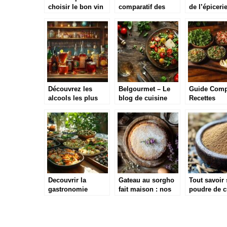
choisir le bon vin
comparatif des
de l’épiceri
poêles à paella
japonaise e
bon marché
Découvrez les
Belgourmet – Le
Guide Comp
alcools les plus
blog de cuisine
Recettes
forts du monde et
gourmande
Libanaises 
leur impact
Mezzes : His
fascinant
et Preparat
Classiques
Decouvrir la
Gateau au sorgho
Tout savoir 
gastronomie
fait maison : nos
poudre de c
mediterraneenne et
secrets pour un
saveurs, or
des recettes
stockage parfait
et conseils
innovantes
d’utilisation