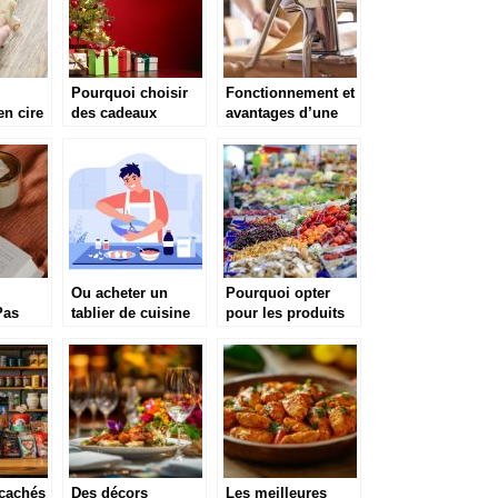
Pourquoi choisir
Fonctionnement et
en cire
des cadeaux
avantages d’une
les
gastronomiques ?
machine a pates
Ou acheter un
Pourquoi opter
Pas
tablier de cuisine
pour les produits
eurs
rigolo ?
frais ?
 cachés
Des décors
Les meilleures