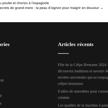
u poulet et chorizo à l’espagnole
ecrets de grand-mere : la peau d’oignon pour maigrir en douceur
→
ories
Articles récents
Fête de la Crêpe Bretonne 2024 
découvrez traditions et saveurs d
recettes ancestrales qui accompa
ent
crêpes bretonnes
8 idées de smoothies pour cons
sé
créatine
t
Les qualités de la machine à pai