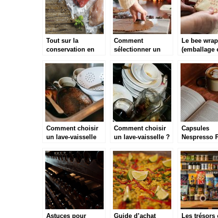
Tout sur la
Comment
Le bee wrap
conservation en
sélectionner un
(emballage 
sous vide
emporte-pièce ?
d’abeille) : 
conseils
d’entretien
Comment choisir
Comment choisir
Capsules
un lave-vaisselle
un lave-vaisselle ?
Nespresso 
pour sa maison ?
Cher : Meill
Prix 2021
Astuces pour
Guide d’achat
Les trésors