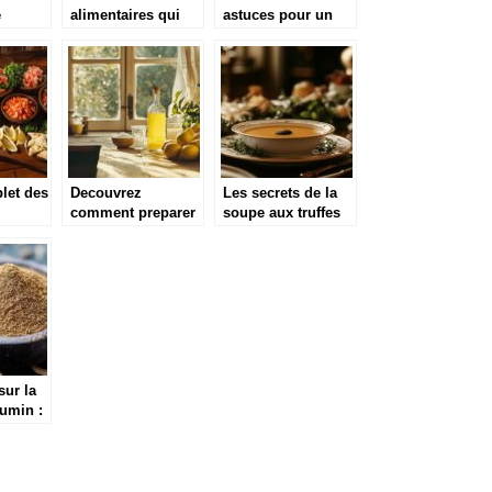
e
alimentaires qui
astuces pour un
n ligne
apportent une
poulet au paprika
touche d’exception
parfait
let des
Decouvrez
Les secrets de la
comment preparer
soupe aux truffes
de
un limoncello
noir facon soupe
toire
maison
VGE de Paul
ion des
authentique
Bocuse : un joyau
de la cuisine
francaise
sur la
umin :
igines