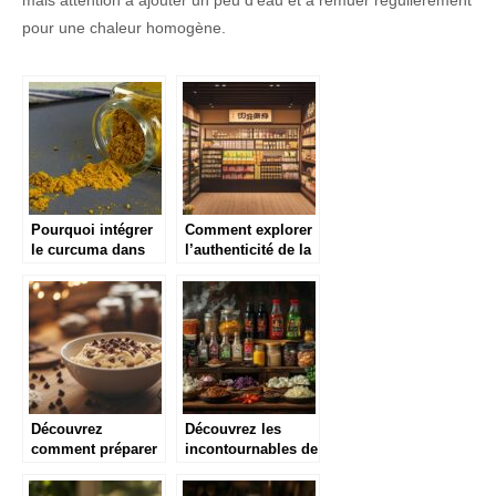
pour une chaleur homogène.
Pourquoi intégrer
Comment explorer
le curcuma dans
l’authenticité de la
votre alimentation?
cuisine japonaise
avec une épicerie
en ligne
Découvrez
Découvrez les
comment préparer
incontournables de
une délicieuse pâte
l’épicerie chinoise
à cookie crue
pour sublimer vos