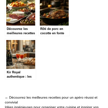
maison
plats
Découvrez les
Rôti de porc en
meilleures recettes
cocotte en fonte
pour un apéro
aux pruneaux et
réussi et convivial
vin blanc : la
recette moelleuse
Kir Royal
authentique : les
astuces d’un
aperitif raffine
Post
←
Découvrez les meilleures recettes pour un apéro réussi et
convivial
navigation
Idées ingénieuses pour organiser votre cuisine et inspirer vos