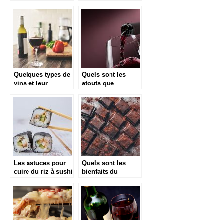
Cher : Meilleurs
Prix 2021
Quelques types de
Quels sont les
vins et leur
atouts que
importance dans la
presente la
cuisine
consommation du
vin pour la sante ?
Les astuces pour
Quels sont les
cuire du riz à sushi
bienfaits du
chocolat pour
notre corps ?