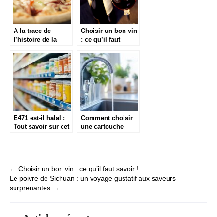
A la trace de
Choisir un bon vin
l’histoire de la
: ce qu’il faut
pizza et ses
savoir !
actualites
E471 est-il halal :
Comment choisir
Tout savoir sur cet
une cartouche
émulsifiant et les
filtrante pour
risques sanitaires
améliorer la qualité
à connaître
de votre eau
Post
←
Choisir un bon vin : ce qu’il faut savoir !
Le poivre de Sichuan : un voyage gustatif aux saveurs
navigation
surprenantes
→