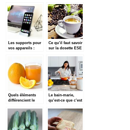
des fruits de mer
meilleure santé
Les supports pour
Ce qu’il faut savoir
vos appareils :
sur la dosette ESE
smartphones,
tablettes, etc
Quels éléments
Le bain-marie,
différencient le
qu’est-ce que c’est
presse-agrumes et
?
extracteur de jus ?