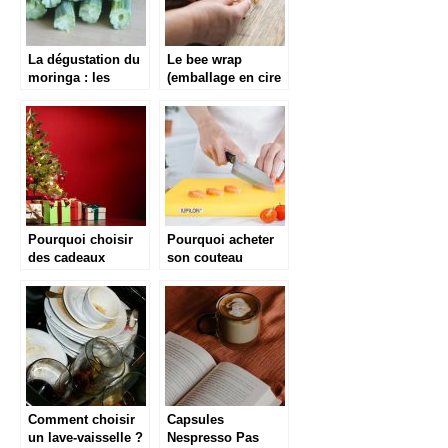
La dégustation du
Le bee wrap
moringa : les
(emballage en cire
graines d’une
d’abeille) : les
plante aux
conseils
bienfaits positifs
d’entretien
Pourquoi choisir
Pourquoi acheter
des cadeaux
son couteau
gastronomiques ?
japonnais chez
Maison Damas ?
Comment choisir
Capsules
un lave-vaisselle ?
Nespresso Pas