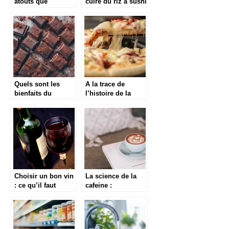
atouts que
cuire du riz à sushi
presente la
consommation du
vin pour la sante ?
Quels sont les
A la trace de
bienfaits du
l’histoire de la
chocolat pour
pizza et ses
notre corps ?
actualites
Choisir un bon vin
La science de la
: ce qu’il faut
cafeine :
savoir !
Decryptage de la
molecule
stimulante du cafe