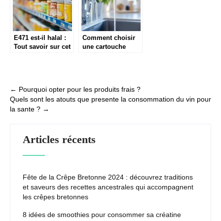
E471 est-il halal :
Comment choisir
Tout savoir sur cet
une cartouche
émulsifiant et les
filtrante pour
risques sanitaires
améliorer la qualité
à connaître
de votre eau
Post
←
Pourquoi opter pour les produits frais ?
Quels sont les atouts que presente la consommation du vin pour
navigation
la sante ?
→
Articles récents
Fête de la Crêpe Bretonne 2024 : découvrez traditions
et saveurs des recettes ancestrales qui accompagnent
les crêpes bretonnes
8 idées de smoothies pour consommer sa créatine