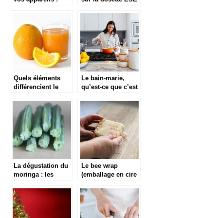
smartphones,
tablettes, etc
Quels éléments
Le bain-marie,
différencient le
qu’est-ce que c’est
presse-agrumes et
?
extracteur de jus ?
La dégustation du
Le bee wrap
moringa : les
(emballage en cire
graines d’une
d’abeille) : les
plante aux
conseils
bienfaits positifs
d’entretien