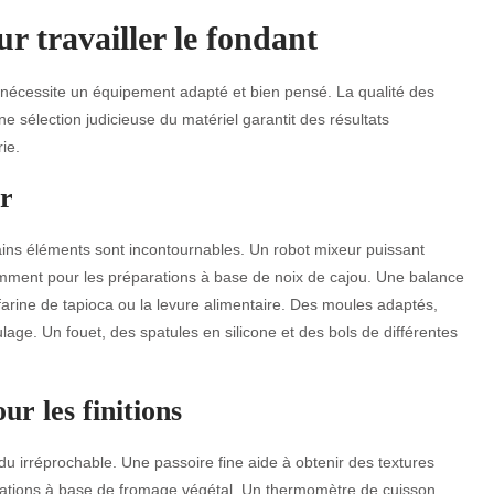
ur travailler le fondant
x nécessite un équipement adapté et bien pensé. La qualité des
e sélection judicieuse du matériel garantit des résultats
ie.
er
ins éléments sont incontournables. Un robot mixeur puissant
amment pour les préparations à base de noix de cajou. Une balance
arine de tapioca ou la levure alimentaire. Des moules adaptés,
ulage. Un fouet, des spatules en silicone et des bols de différentes
ur les finitions
ndu irréprochable. Une passoire fine aide à obtenir des textures
parations à base de fromage végétal. Un thermomètre de cuisson