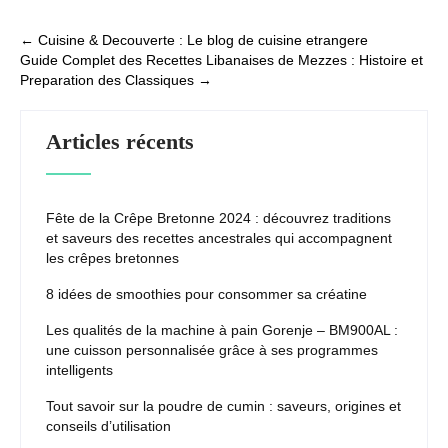
saveurs des
recettes
Post
←
Cuisine & Decouverte : Le blog de cuisine etrangere
ancestrales qui
Guide Complet des Recettes Libanaises de Mezzes : Histoire et
navigation
accompagnent les
Preparation des Classiques
crêpes bretonnes
→
Articles récents
Fête de la Crêpe Bretonne 2024 : découvrez traditions
et saveurs des recettes ancestrales qui accompagnent
les crêpes bretonnes
8 idées de smoothies pour consommer sa créatine
Les qualités de la machine à pain Gorenje – BM900AL :
une cuisson personnalisée grâce à ses programmes
intelligents
Tout savoir sur la poudre de cumin : saveurs, origines et
conseils d’utilisation