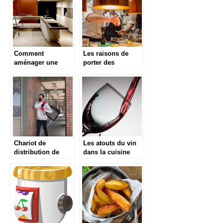
Comment
Les raisons de
aménager une
porter des
cuisine ouverte
chaussures de
dans le salon ?
cuisine
appropriées
Chariot de
Les atouts du vin
distribution de
dans la cuisine
repas : qu’est-ce
que c’est?