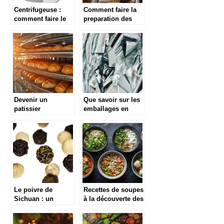
Centrifugeuse :
Comment faire la
comment faire le
preparation des
meilleur choix
potatoes
accompagnees
avec une friteuse ?
Devenir un
Que savoir sur les
patissier
emballages en
professionnel :
aluminium ?
comment y arriver
?
Le poivre de
Recettes de soupes
Sichuan : un
à la découverte des
voyage gustatif aux
saveurs du monde
saveurs