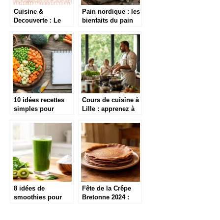
Cuisine &
Pain nordique : les
Decouverte : Le
bienfaits du pain
blog de cuisine
noir en accord
etrangere
avec les saumons
fumes scandinaves
10 idées recettes
Cours de cuisine à
simples pour
Lille : apprenez à
cuisiner avec des
cuisiner comme un
légumes surgelés
chef avec des
techniques
professionnelles
8 idées de
Fête de la Crêpe
smoothies pour
Bretonne 2024 :
consommer sa
découvrez
créatine
traditions et