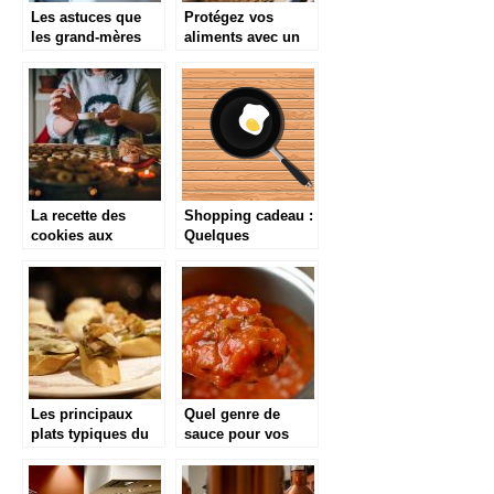
Les astuces que
Protégez vos
les grand-mères
aliments avec un
nous suggère pour
emballage de
bien nettoyer un
qualité bio
frigo vintage
La recette des
Shopping cadeau :
cookies aux
Quelques
pépites de
équipements de
chocolat sans
cuisine à offrir
gluten
Les principaux
Quel genre de
plats typiques du
sauce pour vos
Pays Basque
plats ? Voici
quelques conseils