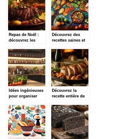
surprenantes
Repas de Noël :
Découvrez des
découvrez les
recettes saines et
jambons et
rapides pour une
épaules antillais
alimentation
équilibrée
Idées ingénieuses
Découvrez la
pour organiser
recette entière de
votre cuisine et
paupiettes de porc
inspirer vos plats
au four pour un
dîner savoureux et
économique