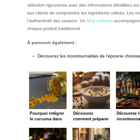
sélection rigoureuse avec des informations détaillées sur
aux clients de comprendre les ingrédients utilisés. L
l’authenticité des saveurs. Un
blog culinaire
accompagne le
chaque produit traditionnel.
À parcourir également :
Découvrez les incontournables de l’épicerie chinois
Pourquoi intégrer
Découvrez
Découvrez l
le curcuma dans
comment préparer
incontourna
votre alimentation?
une délicieuse pâte
l’épicerie c
à cookie crue
pour sublim
maison
plats