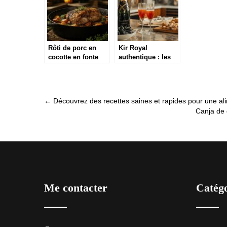
Rôti de porc en
Kir Royal
cocotte en fonte
authentique : les
aux pruneaux et
astuces d’un
vin blanc : la
aperitif raffine
recette moelleuse
Post
←
Découvrez des recettes saines et rapides pour une ali
Canja de 
navigation
Me contacter
Catég