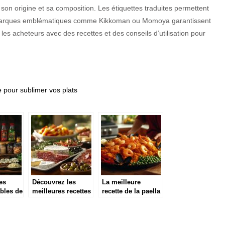
 son origine et sa composition. Les étiquettes traduites permettent
es marques emblématiques comme Kikkoman ou Momoya garantissent
s acheteurs avec des recettes et des conseils d’utilisation pour
e pour sublimer vos plats
es
Découvrez les
La meilleure
bles de
meilleures recettes
recette de la paella
hinoise
pour un apéro
(pour 4 personnes)
er vos
réussi et convivial
au poulet et
chorizo à