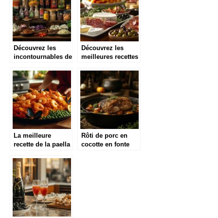
Découvrez les
Découvrez les
incontournables de
meilleures recettes
l’épicerie chinoise
pour un apéro
pour sublimer vos
réussi et convivial
plats
La meilleure
Rôti de porc en
recette de la paella
cocotte en fonte
(pour 4 personnes)
aux pruneaux et
au poulet et
vin blanc : la
chorizo à
recette moelleuse
l’espagnole