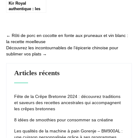
Kir Royal
authentique : les
astuces d’un
aperitif raffine
Post
←
Rôti de porc en cocotte en fonte aux pruneaux et vin blanc :
la recette moelleuse
navigation
Découvrez les incontournables de l’épicerie chinoise pour
sublimer vos plats
→
Articles récents
Fête de la Crêpe Bretonne 2024 : découvrez traditions
et saveurs des recettes ancestrales qui accompagnent
les crêpes bretonnes
8 idées de smoothies pour consommer sa créatine
Les qualités de la machine à pain Gorenje – BM900AL :
une cuisson personnalisée grâce à ses programmes