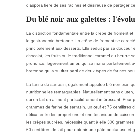
diaspora fière de ses racines et désireuse de partager 
Du blé noir aux galettes : l'évol
La distinction fondamentale entre la crêpe de froment et 
la gastronomie bretonne. La crêpe de froment se caractér
principalement aux desserts. Elle séduit par sa douceur et
chocolat, les fruits ou le traditionnel caramel au beurre sa
prononcé, légèrement amer, qui se marie parfaitement avec
bretonne qui a su tirer parti de deux types de farines po
La farine de sarrasin, également appelée blé noir bien qu'
nutritionnelles remarquables. Naturellement sans gluten,
qui en fait un aliment particulièrement intéressant. Pour p
grammes de farine de sarrasin, un œuf et 75 centilitres d'
délicat entre les proportions et une technique de cuisson 
les crêpes sucrées, nécessite quant à elle 300 grammes
60 centilitres de lait pour obtenir une pâte onctueuse et