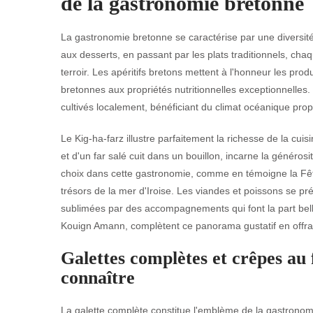
de la gastronomie bretonne
La gastronomie bretonne se caractérise par une diversit
aux desserts, en passant par les plats traditionnels, cha
terroir. Les apéritifs bretons mettent à l'honneur les pro
bretonnes aux propriétés nutritionnelles exceptionnelles
cultivés localement, bénéficiant du climat océanique pro
Le Kig-ha-farz illustre parfaitement la richesse de la cui
et d'un far salé cuit dans un bouillon, incarne la généros
choix dans cette gastronomie, comme en témoigne la Fête
trésors de la mer d'Iroise. Les viandes et poissons se p
sublimées par des accompagnements qui font la part bell
Kouign Amann, complètent ce panorama gustatif en offra
Galettes complètes et crêpes au 
connaître
La galette complète constitue l'emblème de la gastronomi