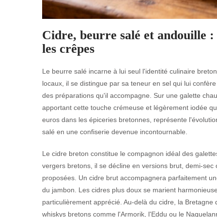
Cidre, beurre salé et andouille :
les crêpes
Le beurre salé incarne à lui seul l'identité culinaire bret
locaux, il se distingue par sa teneur en sel qui lui conf
des préparations qu'il accompagne. Sur une galette chau
apportant cette touche crémeuse et légèrement iodée qui 
euros dans les épiceries bretonnes, représente l'évoluti
salé en une confiserie devenue incontournable.
Le cidre breton constitue le compagnon idéal des galette
vergers bretons, il se décline en versions brut, demi-se
proposées. Un cidre brut accompagnera parfaitement une g
du jambon. Les cidres plus doux se marient harmonieuse
particulièrement apprécié. Au-delà du cidre, la Bretagne
whiskys bretons comme l'Armorik, l'Eddu ou le Naguelann q