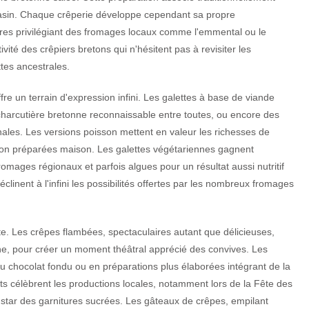
rasin. Chaque crêperie développe cependant sa propre
tres privilégiant des fromages locaux comme l'emmental ou le
vité des crêpiers bretons qui n'hésitent pas à revisiter les
ttes ancestrales.
fre un terrain d'expression infini. Les galettes à base de viande
charcutière bretonne reconnaissable entre toutes, ou encore des
les. Les versions poisson mettent en valeur les richesses de
sson préparées maison. Les galettes végétariennes gagnent
omages régionaux et parfois algues pour un résultat aussi nutritif
linent à l'infini les possibilités offertes par les nombreux fromages
te. Les crêpes flambées, spectaculaires autant que délicieuses,
nne, pour créer un moment théâtral apprécié des convives. Les
u chocolat fondu ou en préparations plus élaborées intégrant de la
ts célèbrent les productions locales, notamment lors de la Fête des
a star des garnitures sucrées. Les gâteaux de crêpes, empilant