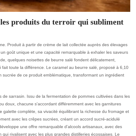
 les produits du terroir qui subliment
onne. Produit à partir de crème de lait collectée auprès des élevages
ère un goût unique et une capacité remarquable à exhaler les saveurs
de, quelques noisettes de beurre salé fondent délicatement,
fait toute la différence. Le caramel au beurre salé, proposé à 6,10
on sucrée de ce produit emblématique, transformant un ingrédient
s de sarrasin. Issu de la fermentation de pommes cultivées dans les
c ou doux, chacune s'accordant différemment avec les garnitures
alette complète, sa vivacité équilibrant la richesse du fromage et
ment avec les crêpes sucrées, créant un accord sucré-acidulé
 développe une offre remarquable d'alcools artisanaux, avec des
ui rivalisent avec les plus grandes distilleries écossaises. Le