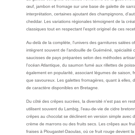
œuf, jambon et fromage sur une base de galette de sar
interprétation, certaines ajoutant des champignons, d'au
cheddar. Les variations régionales témoignent de la créati
classiques tout en respectant l'esprit originel de ces rece
Au-delà de la complète, l'univers des garnitures salées of
intègrent souvent de l'andouille de Guéméné, spécialité 
saucisses de pays préparées selon des méthodes artisana
l'océan Atlantique, du saumon fumé aux rillettes de poi
également en popularité, associant légumes de saison, fr
que savoureux. Les galettes fromagères, quant à elles, déc
de caractère disponibles en Bretagne.
Du côté des crêpes sucrées, la diversité n'est pas en res
utilisent souvent du Lambig, l'eau-de-vie de cidre breto
crêpes au chocolat se déclinent en version simple avec d
crème de marrons ou des fruits secs. Les crêpes aux frui
fraises à Plougastel-Daoulas, où ce fruit rouge devient l