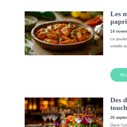
Les m
papri
14 nove
Le poulet
volaille 
Re
Des d
touch
26 septe
Dans l’un