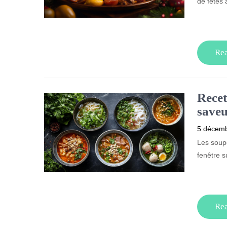
de fêtes 
Re
Recet
save
5 décem
Les soupe
fenêtre su
Re