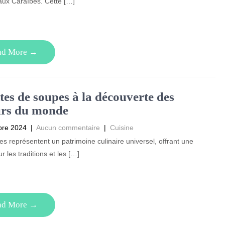
aux Caraïbes. Cette […]
ad More →
tes de soupes à la découverte des
urs du monde
bre 2024
|
Aucun commentaire
|
Cuisine
s représentent un patrimoine culinaire universel, offrant une
r les traditions et les […]
ad More →