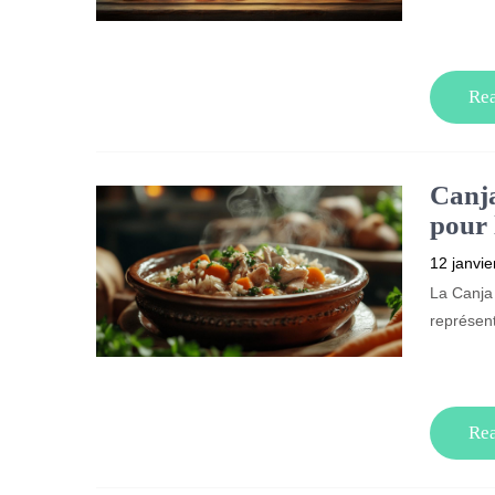
Re
Canja
pour 
12 janvie
La Canja 
représent
Re