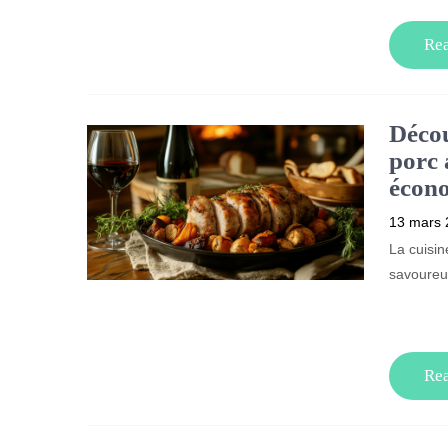
Re
Décou
porc 
écon
13 mars 
La cuisin
savoureus
Re