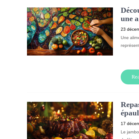
Décou
une a
23 déce
Une alime
représent
Re
Repas
épaul
17 déce
Le jambon