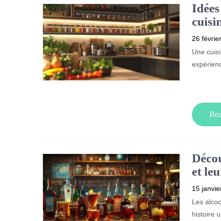
Idées
cuisi
26 févrie
Une cuisi
expérien
Re
Décou
et le
15 janvie
Les alcoo
histoire 