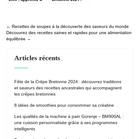
cuisiner comme un
découvrez
chef avec des
traditions et
techniques
saveurs des
professionnelles
recettes
Post
←
Recettes de soupes à la découverte des saveurs du monde
ancestrales qui
Découvrez des recettes saines et rapides pour une alimentation
navigation
accompagnent les
équilibrée
→
crêpes bretonnes
Articles récents
Fête de la Crêpe Bretonne 2024 : découvrez traditions
et saveurs des recettes ancestrales qui accompagnent
les crêpes bretonnes
8 idées de smoothies pour consommer sa créatine
Les qualités de la machine à pain Gorenje – BM900AL :
une cuisson personnalisée grâce à ses programmes
intelligents