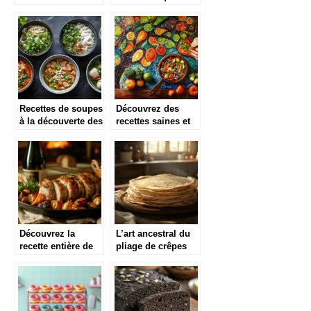
voyage gustatif aux
pour réussir vos
saveurs
recettes salées
surprenantes
Recettes de soupes
Découvrez des
à la découverte des
recettes saines et
saveurs du monde
rapides pour une
alimentation
équilibrée
Découvrez la
L’art ancestral du
recette entière de
pliage de crêpes
paupiettes de porc
bretonnes adapté
au four pour un
aux recettes
dîner savoureux et
végétaliennes
économique