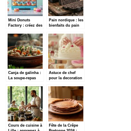
Mini Donuts
Pain nordique : les
Factory : créez des
bienfaits du pain
donuts spécial
noir en accord
Noël qui raviront
avec les saumons
les enfants
fumes scandinaves
Canja de galinha :
Astuce de chef
La soupe-repas
pour la decoration
ideale pour la
culinaire :
diversification
maitriser le
alimentaire
fondant a base de
substituts vegetaux
Cours de cuisine à
Fête de la Crêpe
Lille : apprenez à
Bretonne 2024 :