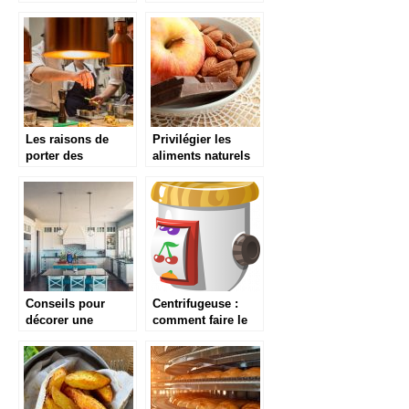
équiper la cuisine
cuisine ouverte
d’un restaurant
dans le salon ?
Les raisons de
Privilégier les
porter des
aliments naturels
chaussures de
dans vos recettes
cuisine
habituelles
appropriées
Conseils pour
Centrifugeuse :
décorer une
comment faire le
cuisine
meilleur choix